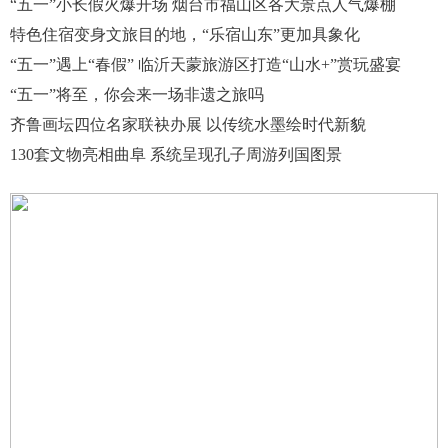
“五一”小长假火爆开场 烟台市福山区各大景点人气爆棚
特色住宿变身文旅目的地，“乐宿山东”更加具象化
“五一”遇上“春假” 临沂天蒙旅游区打造“山水+”赏玩盛宴
“五一”将至，你会来一场非遗之旅吗
齐鲁画坛四位名家联袂办展 以传统水墨绘时代新貌
130套文物亮相曲阜 系统呈现孔子周游列国图景