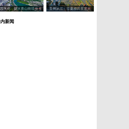
西大化：碧水青山映瑶乡 生
贵州从江：立夏梯田景宜人
态美景入画来
国内新闻