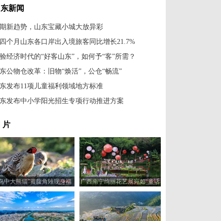
山东新闻
期新趋势，山东宝藏小城大放异彩
四个月山东各口岸出入境旅客同比增长21.7%
验经济时代的“好客山东”，如何予“客”所需？
东公物仓改革：旧物“焕活”，公仓“畅流”
东发布11项儿童福利领域地方标准
东发布中小学阳光招生专项行动推进方案
 片
“鸟中大熊猫”黄腹角雉现身福
广西南宁绚丽花艺展宛如“童话
建建瓯
世界”