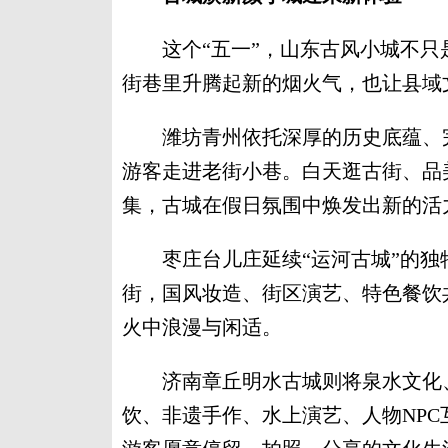
这个“五一”，山东古风小城不只是
街巷里升腾起新的烟火气，也让县域
潍坊青州依托深厚的历史底蕴、完
游客走进老街小巷。白天逛古街、品
集，古城在假日氛围中焕发出新的活
枣庄台儿庄延续“运河古城”的独
街，国风妆造、街区演艺、特色餐饮
火中浪漫与闲适。
济南章丘明水古城则将泉水文化、
饮、非遗手作、水上演艺、人物NP