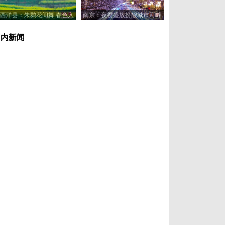
西洋县：朱鹮花间舞 春色入
南京：夜樱盛放扮靓城市河畔
画来
国内新闻