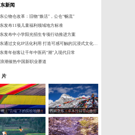
山东新闻
东公物仓改革：旧物“焕活”，公仓“畅流”
东发布11项儿童福利领域地方标准
东发布中小学阳光招生专项行动推进方案
山东通过文化IP活化利用 打造可感可触的沉浸式文化体验
东青年创客让千年中医药“潮”入现代日常
I浪潮催热中国新职业赛道
 片
瞰！“云端”下的缤纷地球
西藏亚东：卓木拉日雪山春日
风光美如画