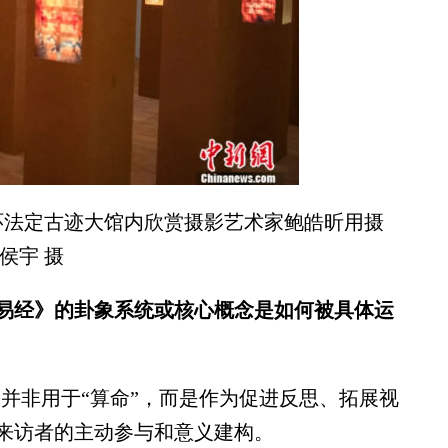
中环法定古迹大馆内欣赏摄影艺术家鲍皓昕用摄
侯宇 摄
易经》的卦象系统或核心概念是如何被具体运
并非用于“算命”，而是作为促进反思、拓展视
来访者的主动参与和意义建构。