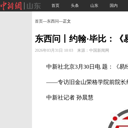
首页
头条
山东
国内
首页
—
东西问
—正文
东西问丨约翰·毕比：《
2026年03月31日 10:03 来源：中国新闻网
中新社北京3月30日电 题：《易
——专访旧金山荣格学院前院长约
中新社记者 孙晨慧