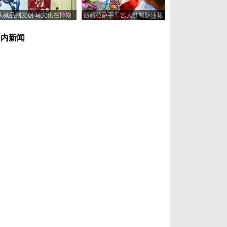
从藏品到文创 马文化在博物
西藏拉萨手工艺人赶制酥油花
馆“奔”向新岁
喜迎藏历新年
国内新闻