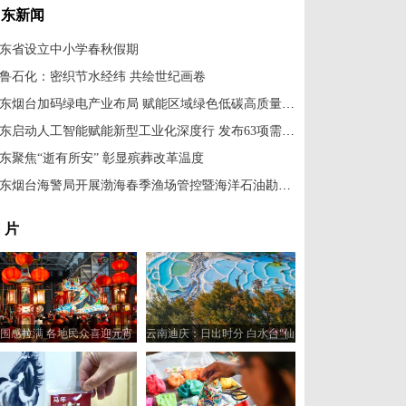
山东新闻
东省设立中小学春秋假期
鲁石化：密织节水经纬 共绘世纪画卷
山东烟台加码绿电产业布局 赋能区域绿色低碳高质量发展
山东启动人工智能赋能新型工业化深度行 发布63项需求场景
东聚焦“逝有所安” 彰显殡葬改革温度
山东烟台海警局开展渤海春季渔场管控暨海洋石油勘探开发执法行动
 片
围感拉满 各地民众喜迎元宵
云南迪庆：日出时分 白水台“仙
佳节
人遗田”染金边