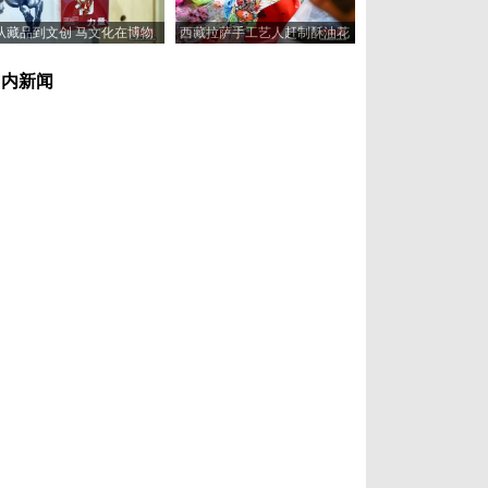
从藏品到文创 马文化在博物
西藏拉萨手工艺人赶制酥油花
馆“奔”向新岁
喜迎藏历新年
国内新闻