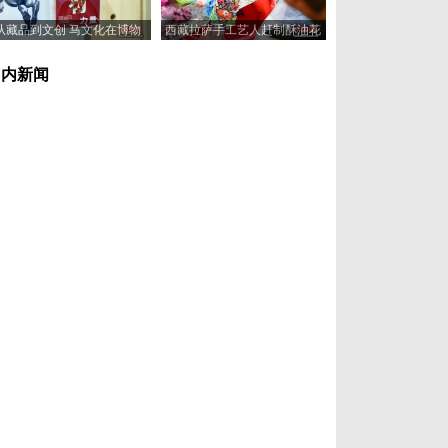
从藏品到文创 马文化在博物
西藏拉萨手工艺人赶制酥油花
馆“奔”向新岁
喜迎藏历新年
国内新闻