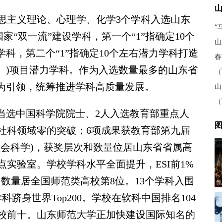
克思主义理论、心理学、化学3个学科入选山东
“
有国家“双一流”建设学科，第一个“1”指确定10个
山
学科，第二个“1”指确定10个左右潜力学科打造
春
。)项目潜力学科。作为入选数量最多的山东省
（
学科为引领，统筹推进学科高质量发展。
山
（
当选中国科学院院士、2人入选教育部重点人
图
社科领域零的突破；6项成果获教育部第九届
社会科学)，获奖层次和数量位居山东省省属高
实验室。学校学科水平全面提升，ESI前1%
，数量居全国师范类高校第8位。13个学科入围
氛
学科跻身世界Top200。学校在软科中国排名104
校前十。山东师范大学正加快建设国际知名的