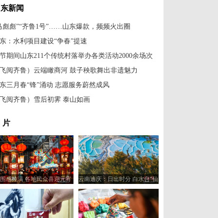
山东新闻
马彪彪”“齐鲁1号”……山东爆款，频频火出圈
东：水利项目建设“争春”提速
节期间山东211个传统村落举办各类活动2000余场次
飞阅齐鲁）云端瞰商河 鼓子秧歌舞出非遗魅力
东三月春“锋”涌动 志愿服务蔚然成风
飞阅齐鲁）雪后初霁 泰山如画
 片
围感拉满 各地民众喜迎元宵
云南迪庆：日出时分 白水台“仙
佳节
人遗田”染金边