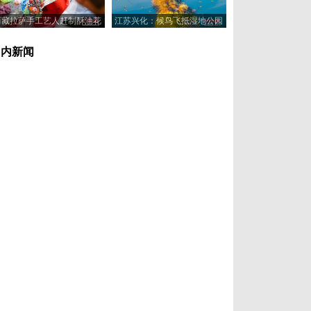
西藏拉萨手工艺人赶制酥油花
江苏兴化：候鸟飞抵湿地公园
喜迎藏历新年
浅滩觅食休憩
国内新闻