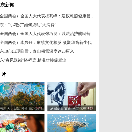
山东新闻
（全国两会）全国人大代表杨其峰：建议乳腺健康管理关口前移
东：“小花灯”如何撬动“大消费”
（全国两会）全国人大代表张巧良：以法治护航民营经济健康发展
全国两会）李兴钰：赓续文化根脉 凝聚华裔新生代
东10市出现降雪，泰山积雪深度达23厘米
东“春风送岗”搭桥梁 精准对接促就业
 片
南迪庆：日出时分 白水台“仙
从藏品到文创 马文化在博物
人遗田”染金边
馆“奔”向新岁