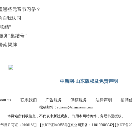
道哪些元宵节习俗？
的自我认同
联结”
服务“集结号”
济南揭牌
中新网·山东版权及免责声明
out us
联系我们
广告服务
供稿服务
法律声明
招聘
投稿邮箱：sdnews@chinanews.com
本网站所刊载信息，不代表中新社观点。 刊用本网站稿件，务经书面授权。
目许可证（0106168)
] [
京ICP证040655号
][京公网安备：110102003042] [
京ICP备20