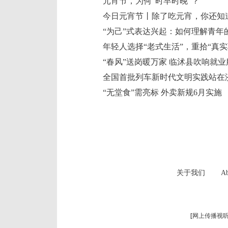
元宵节，为何“时早时晚”？
今日元宵节丨除了吃元宵，你还知
“为己”式表达兴起：如何理解青年
年轻人选择“老式生活”，重拾“真实
“春风”送岗暖万家 临沭县吹响就业
全国首批列车新时代文明实践站在
“无堂食”需亮标 外卖新规6月实施
关于我们
Ab
[
网上传播视听节