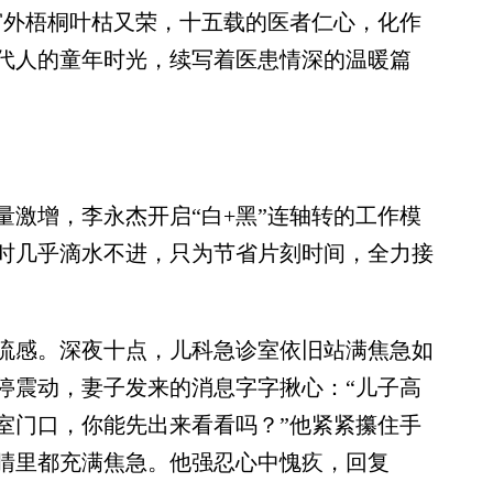
窗外梧桐叶枯又荣，十五载的医者仁心，化作
代人的童年时光，续写着医患情深的温暖篇
激增，李永杰开启“白+黑”连轴转的工作模
时几乎滴水不进，只为节省片刻时间，全力接
感。深夜十点，儿科急诊室依旧站满焦急如
停震动，妻子发来的消息字字揪心：“儿子高
室门口，你能先出来看看吗？”他紧紧攥住手
睛里都充满焦急。他强忍心中愧疚，回复