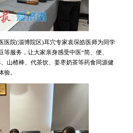
医院(淄博院区)耳穴专家袁琛皓医师为同学
豆等服务，让大家亲身感受中医“简、便、
酥、山楂棒、代茶饮、姜枣奶茶等药食同源健
体验。