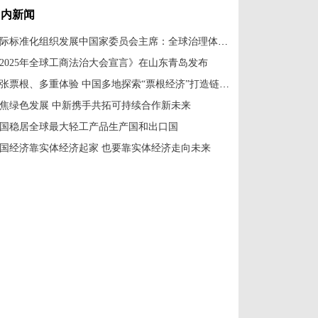
国内新闻
国际标准化组织发展中国家委员会主席：全球治理体系改革应共建共享
2025年全球工商法治大会宣言》在山东青岛发布
一张票根、多重体验 中国多地探索“票根经济”打造链式消费新场景
焦绿色发展 中新携手共拓可持续合作新未来
国稳居全球最大轻工产品生产国和出口国
国经济靠实体经济起家 也要靠实体经济走向未来