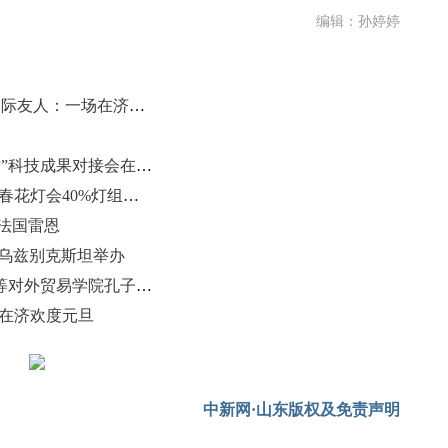
编辑：孙婷婷
一年四季 泉在济南|当中国年遇上国际友人：一场在济南非遗里的新春“寻宝”之旅
“超临界二氧化碳工质高效发电技术”科技成果对接会在济南举办
泉城年味渐浓 第45届天下第一泉迎春花灯会40%灯组已就位
进法国雷恩
在乌兹别克斯坦举办
山东财经大学举办“汉语桥”法国高等对外贸易学院孔子学院冬令营
人在济欢度元旦
中新网·山东版权及免责声明