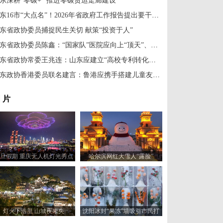
东深耕“零碳+” 推进零碳货运走廊建设
山东16市“大点名”！2026年省政府工作报告提出要干这些事
东省政协委员捕捉民生关切 献策“投资于人”
山东省政协委员陈鑫：“国家队”医院应向上“顶天”、向下“立地”
山东省政协常委王兆连：山东应建立“高校专利转化直通车”机制
山东政协香港委员联名建言：鲁港应携手搭建儿童友好城市数字平台
 片
旦假期 重庆无人机灯光秀点
哈尔滨网红大雪人“露脸”
亮绚丽夜空
灯火下浩里 山城夜未央
沈阳冰封“果冻”墙吸引市民打
卡