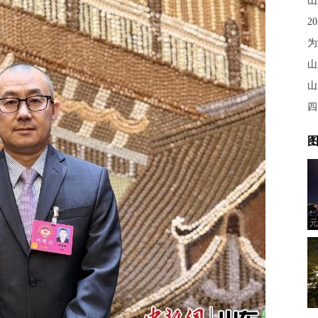
山
2
山
山
四
图
元