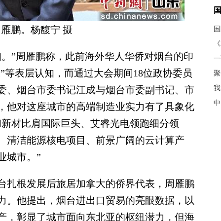
雁鹏。杨馥宁 摄
《
。”周雁鹏称，此前海外华人华侨对烟台的印
味”等表层认知，而通过大会期间18位政协委员
聚
委、烟台市委书记江成与烟台市委副书记、市
我
中
，他对这座城市的高端制造业实力有了具象化
和新材比肩国际巨头、艾睿光电领跑细分领
、清洁能源核电项目、前景广阔的云计算产
业城市。”
扎根发展后旅居加拿大的侨界代表，周雁鹏
力。他提出，烟台进出口贸易的亮眼数据，以
产，彰显了城市面向东北亚的枢纽潜力，但海