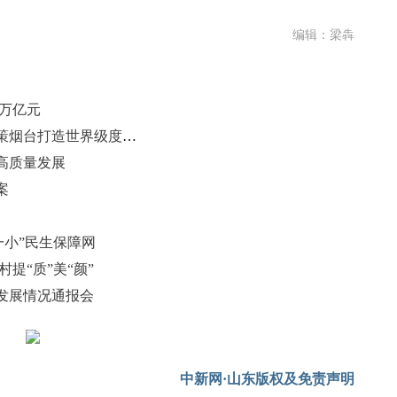
编辑：梁犇
5万亿元
为滨海旅游注入科研动能：委员献策烟台打造世界级度假胜地
高质量发展
案
一小”民生保障网
提“质”美“颜”
发展情况通报会
中新网·山东版权及免责声明