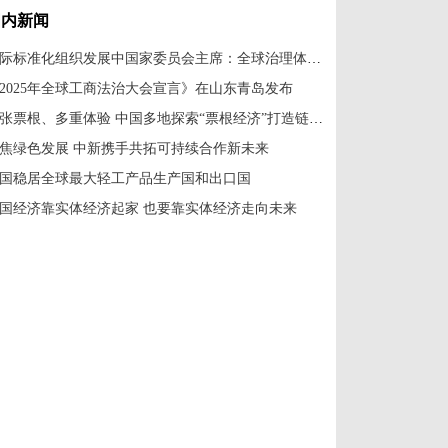
国内新闻
国际标准化组织发展中国家委员会主席：全球治理体系改革应共建共享
2025年全球工商法治大会宣言》在山东青岛发布
一张票根、多重体验 中国多地探索“票根经济”打造链式消费新场景
焦绿色发展 中新携手共拓可持续合作新未来
国稳居全球最大轻工产品生产国和出口国
国经济靠实体经济起家 也要靠实体经济走向未来