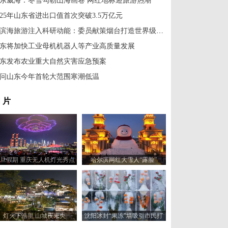
东威海：冬雪勾勒山海画卷 网红地标迎旅游热潮
025年山东省进出口值首次突破3.5万亿元
为滨海旅游注入科研动能：委员献策烟台打造世界级度假胜地
东将加快工业母机机器人等产业高质量发展
东发布农业重大自然灾害应急预案
问山东今年首轮大范围寒潮低温
 片
旦假期 重庆无人机灯光秀点
哈尔滨网红大雪人“露脸”
亮绚丽夜空
灯火下浩里 山城夜未央
沈阳冰封“果冻”墙吸引市民打
卡