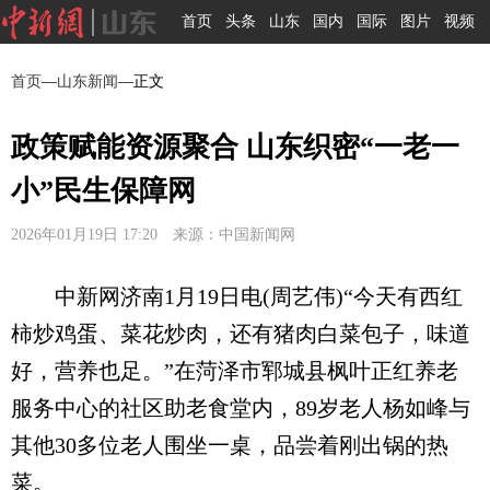
首页
头条
山东
国内
国际
图片
视频
首页
—
山东新闻
—正文
政策赋能资源聚合 山东织密“一老一
小”民生保障网
2026年01月19日 17:20 来源：中国新闻网
中新网济南1月19日电(周艺伟)“今天有西红
柿炒鸡蛋、菜花炒肉，还有猪肉白菜包子，味道
好，营养也足。”在菏泽市郓城县枫叶正红养老
服务中心的社区助老食堂内，89岁老人杨如峰与
其他30多位老人围坐一桌，品尝着刚出锅的热
菜。