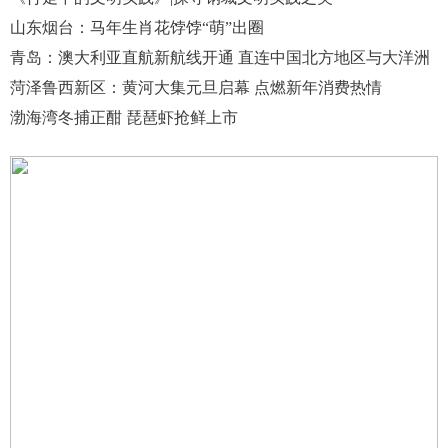
山东烟台：马年生肖花饽饽“萌”出圈
青岛：澳大利亚直航新航线开通 直连中国北方地区与大洋洲
菏泽鲁西新区：黄河大集元旦启幕 点燃新年消费热情
渤海湾冬捕正酣 琵琶虾抢鲜上市