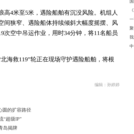
《
高4米至5米，遇险船舶有沉没风险。机组人
空间狭窄、遇险船体持续倾斜大幅度摇摆、风
聚
9次空中吊运作业，用时34分钟，将11名船员
我
中
海救119”轮正在现场守护遇险船舶，将根
编辑：孙婷婷
心圆的扩容路径
“超级IP”
青岛揭牌