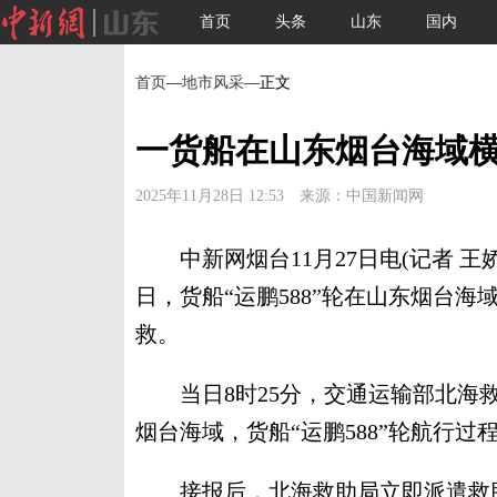
首页
头条
山东
国内
首页
—
地市风采
—正文
一货船在山东烟台海域横
2025年11月28日 12:53 来源：中国新闻网
中新网烟台11月27日电(记者 王
日，货船“运鹏588”轮在山东烟台
救。
当日8时25分，交通运输部北海救
烟台海域，货船“运鹏588”轮航行
接报后，北海救助局立即派遣救助直升机“