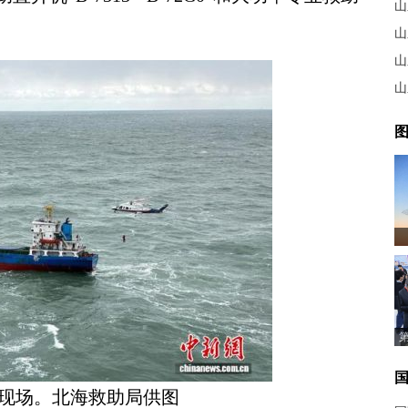
山
山
山
图
现场。北海救助局供图