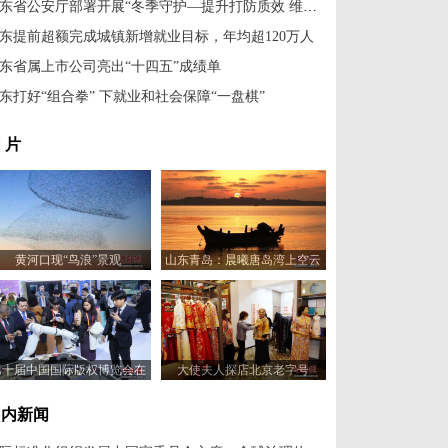
山东省公安厅部署开展“冬季守护—提升打防质效 维护安全稳定”专项工作
东提前超额完成城镇新增就业目标，年均超120万人
东省属上市公司亮出“十四五”成绩单
东打好“组合拳” 下就业和社会保障“一盘棋”
 片
黄河口现“鸟浪”景观
山东青岛：晨曦唐岛湾上空云
霞变幻 宛如油画
第十届中国国际版权博览会在
大使夫人探店北京老字号
山东青岛开幕
国内新闻