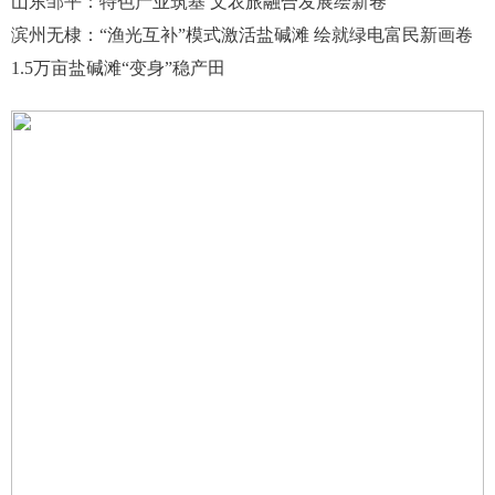
山东邹平：特色产业筑基 文农旅融合发展绘新卷
滨州无棣：“渔光互补”模式激活盐碱滩 绘就绿电富民新画卷
1.5万亩盐碱滩“变身”稳产田