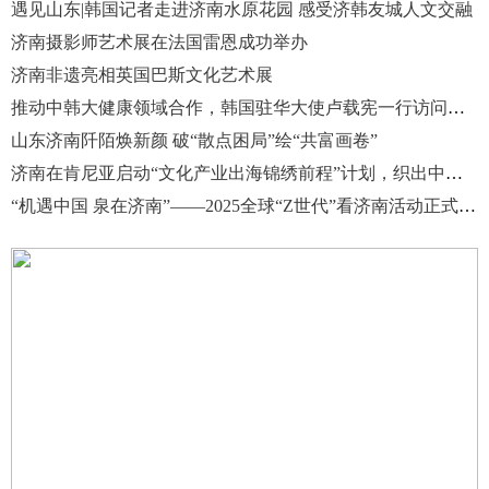
遇见山东|韩国记者走进济南水原花园 感受济韩友城人文交融
济南摄影师艺术展在法国雷恩成功举办
济南非遗亮相英国巴斯文化艺术展
推动中韩大健康领域合作，韩国驻华大使卢载宪一行访问济南国际医学中心
山东济南阡陌焕新颜 破“散点困局”绘“共富画卷”
济南在肯尼亚启动“文化产业出海锦绣前程”计划，织出中非合作新纽带
“机遇中国 泉在济南”——2025全球“Z世代”看济南活动正式启动