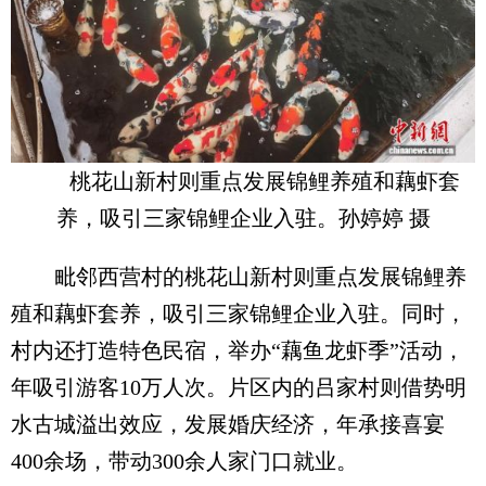
桃花山新村则重点发展锦鲤养殖和藕虾套
养，吸引三家锦鲤企业入驻。孙婷婷 摄
毗邻西营村的桃花山新村则重点发展锦鲤养
殖和藕虾套养，吸引三家锦鲤企业入驻。同时，
村内还打造特色民宿，举办“藕鱼龙虾季”活动，
年吸引游客10万人次。片区内的吕家村则借势明
水古城溢出效应，发展婚庆经济，年承接喜宴
400余场，带动300余人家门口就业。