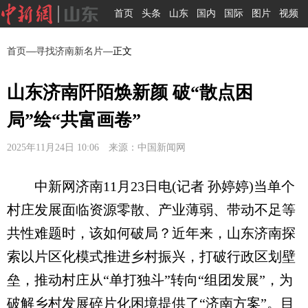
首页
头条
山东
国内
国际
图片
视频
首页
—
寻找济南新名片
—正文
山东济南阡陌焕新颜 破“散点困
局”绘“共富画卷”
2025年11月24日 10:06 来源：中国新闻网
中新网济南11月23日电(记者 孙婷婷)当单个
村庄发展面临资源零散、产业薄弱、带动不足等
共性难题时，该如何破局？近年来，山东济南探
索以片区化模式推进乡村振兴，打破行政区划壁
垒，推动村庄从“单打独斗”转向“组团发展”，为
破解乡村发展碎片化困境提供了“济南方案”。目