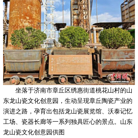
坐落于济南市章丘区绣惠街道桃花山村的山
东龙山瓷文化创意园，生动呈现章丘陶瓷产业的
演进之路，孕育出包括龙山瓷展览馆、沃泰记忆
工场、瓷器长廊等一系列独具匠心的景点。山东
龙山瓷文化创意园供图