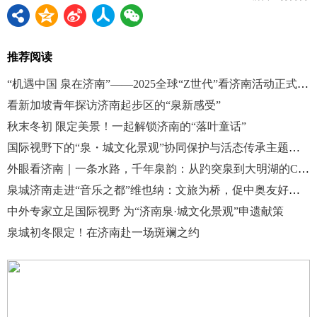
推荐阅读
“机遇中国 泉在济南”——2025全球“Z世代”看济南活动正式启动
看新加坡青年探访济南起步区的“泉新感受”
秋末冬初 限定美景！一起解锁济南的“落叶童话”
国际视野下的“泉・城文化景观”协同保护与活态传承主题系列活动在济南启动
外眼看济南｜一条水路，千年泉韵：从趵突泉到大明湖的CityWalk
泉城济南走进“音乐之都”维也纳：文旅为桥，促中奥友好交流
中外专家立足国际视野 为“济南泉·城文化景观”申遗献策
泉城初冬限定！在济南赴一场斑斓之约