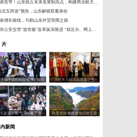
问鼎苍穹！山东抢占未来发展制高点，构建商业航天新高地
南北互跨游”预热，山东解锁双重身份
条增长曲线，勾勒山东外贸突围之路
山东公安交管“放管服”改革纵深推进 “就近办、网上办、一次办”惠及千万群众
 片
第十届中国国际版权博览会在
大使夫人探店北京老字号
山东青岛开幕
北京遇寒潮 气温明显下降
秋意渐浓 秦岭腹地层林尽染
国内新闻