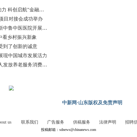
精准赋能人才项目落地济南 “金融助力 科创启航”金融路演专场对接会举办
业项目对接会成功举办
山东师范大学外籍留学生走进山东新中鲁中医医院开展研学活动
中看乡村振兴新象
受到了创新的诚意
展现中国城市发展活力
济南率先试点向中度以上失能老年人发放养老服务消费补贴
中新网·山东版权及免责声明
out us
联系我们
广告服务
供稿服务
法律声明
招聘
投稿邮箱：sdnews@chinanews.com