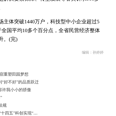
。
主体突破1440万户，科技型中小企业超过5
好于全国平均10多个百分点，全省民营经济整体
。(完)
编辑：孙婷婷
民宿重塑田园梦想
到“好不好”的品质跃迁
容许我小小的骄傲
”
法规
（聚焦“十四五” 展现新担当）山东“十四五”科创实现“上天入地下海”