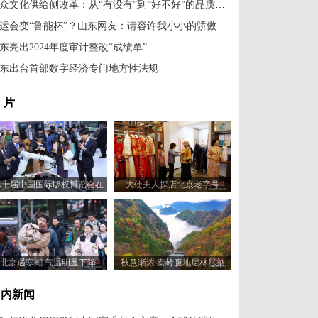
群众文化供给侧改革：从“有没有”到“好不好”的品质跃迁
运会变“鲁能杯”？山东网友：请容许我小小的骄傲
东亮出2024年度审计整改“成绩单”
东出台首部数字经济专门地方性法规
 片
第十届中国国际版权博览会在
大使夫人探店北京老字号
山东青岛开幕
北京遇寒潮 气温明显下降
秋意渐浓 秦岭腹地层林尽染
国内新闻