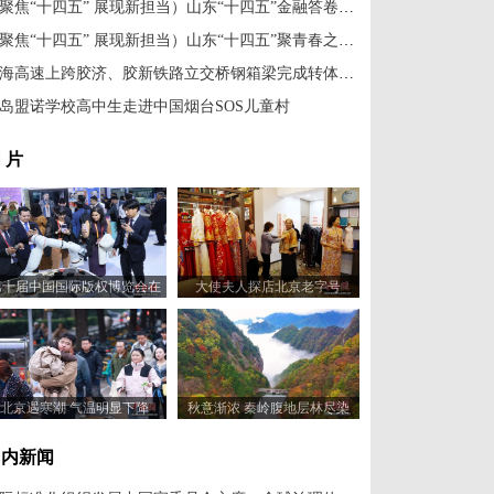
（聚焦“十四五” 展现新担当）山东“十四五”金融答卷亮点纷呈
（聚焦“十四五” 展现新担当）山东“十四五”聚青春之力 筑强省之基
沈海高速上跨胶济、胶新铁路立交桥钢箱梁完成转体施工
岛盟诺学校高中生走进中国烟台SOS儿童村
 片
第十届中国国际版权博览会在
大使夫人探店北京老字号
山东青岛开幕
北京遇寒潮 气温明显下降
秋意渐浓 秦岭腹地层林尽染
国内新闻