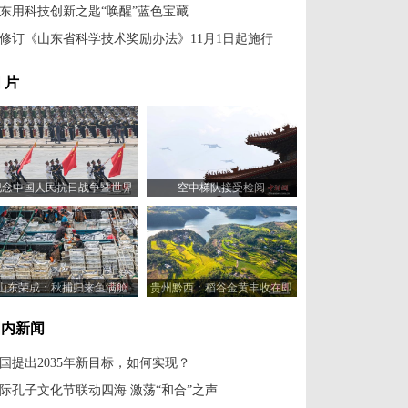
东用科技创新之匙“唤醒”蓝色宝藏
修订《山东省科学技术奖励办法》11月1日起施行
 片
纪念中国人民抗日战争暨世界
空中梯队接受检阅
反法西斯战争胜利80周年大会
举行
山东荣成：秋捕归来鱼满舱
贵州黔西：稻谷金黄丰收在即
国内新闻
国提出2035年新目标，如何实现？
际孔子文化节联动四海 激荡“和合”之声