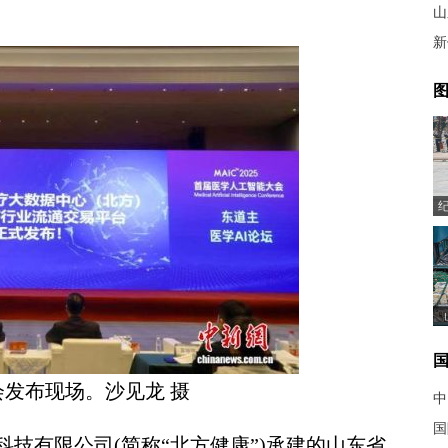
山
新
图
会发布现场。沙见龙 摄
中
国
有限公司(简称“北方健康”)承建的山东省