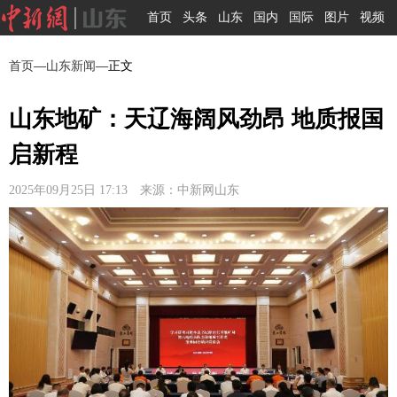
首页
头条
山东
国内
国际
图片
视频
首页
—
山东新闻
—正文
山东地矿：天辽海阔风劲昂 地质报国
启新程
2025年09月25日 17:13 来源：中新网山东