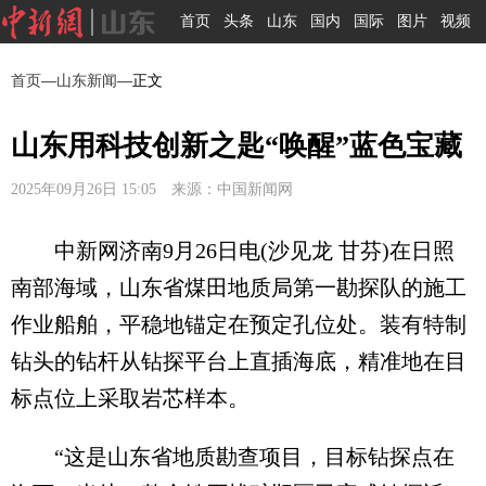
首页
头条
山东
国内
国际
图片
视频
首页
—
山东新闻
—正文
山东用科技创新之匙“唤醒”蓝色宝藏
2025年09月26日 15:05 来源：中国新闻网
中新网济南9月26日电(沙见龙 甘芬)在日照
南部海域，山东省煤田地质局第一勘探队的施工
作业船舶，平稳地锚定在预定孔位处。装有特制
钻头的钻杆从钻探平台上直插海底，精准地在目
标点位上采取岩芯样本。
“这是山东省地质勘查项目，目标钻探点在