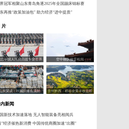
界冠军相聚山东青岛角逐2025年全国蹦床锦标赛
东再推“政策加油包” 助力经济“进中提质”
 片
纪念中国人民抗日战争暨世界
空中梯队接受检阅
反法西斯战争胜利80周年大会
举行
山东荣成：秋捕归来鱼满舱
贵州黔西：稻谷金黄丰收在即
国内新闻
国新技术加速落地 无人智能装备亮相阅兵
首”经济催热新消费 中国传统商圈加速“出圈”