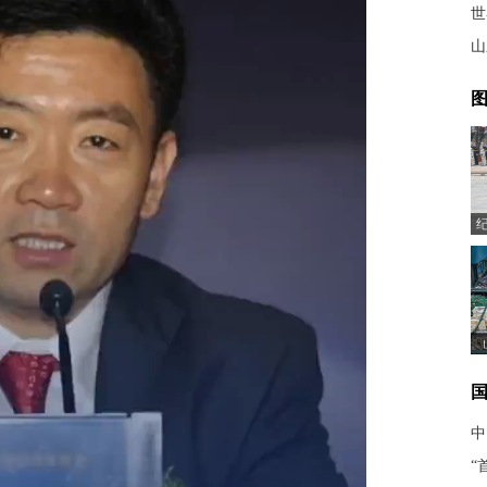
世
山
图
中
“