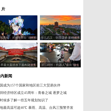
 片
东济南：大明湖智能“湖畔雨
湖北武汉：朝霞泼洒 黄鹤楼美
荷”景观亮灯
如油画
世界最大直径水下盾构隧道贯
浙江杭州：机器人“逛街”吸引
通
民众
国内新闻
国成为157个国家和地区前三大贸易伙伴
圳经济特区成立45周年：青春之城 逐梦之城
时候多了解一些五年规划知识了
地最高温可超40℃ 暴雨、高温、台风三预警齐发