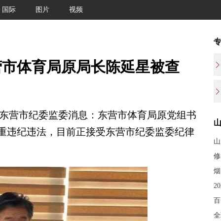
国际
图片
视频
营市体育局原局长陈延星被查
据东营市纪委监委消息：东营市体育局原党组书
重违纪违法，目前正接受东营市纪委监委纪律
山
修
烟
2
百
全