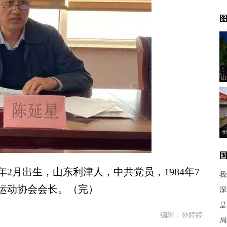
图
山
2月出生，山东利津人，中共党员，1984年7
我
运动协会会长。（完）
深
是
编辑：孙婷婷
局