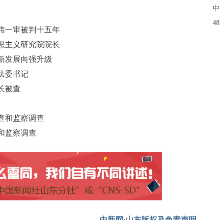
中
4
玮一审被判十五年
思主义研究院院长
新发展向强升级
法委书记
长被查
查和监察调查
和监察调查
中新网·山东版权及免责声明