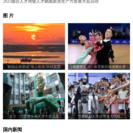
2025烟台人才周暨人才赋能新质生产力发展大会启动
图 片
航拍山东荣成“海上牧场”秋耕美景
（成都世运会）体育舞蹈标准舞比赛：
23对选手赛场尽展舞姿
北京：三星堆古蜀艺术大展启幕
世界机器人大会周末人气旺
国内新闻