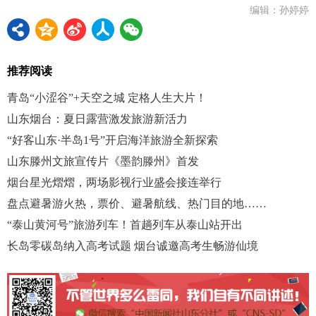
编辑：孙婷婷
推荐阅读
青岛“小涩谷”+天空之城 定格人生大片！
山东烟台：夏日露营激发旅游新活力
“好客山东·半岛1号”开启海洋旅游全新探索
山东滕州文旅宣传片《墨韵滕州》首发
烟台星光熠熠，两场影视行业盛会接连举行
盘点避暑游火热，票价、避暑航线、热门目的地……
“泰山黄河号”旅游列车！首趟列车从泰山站开出
长岛零碳岛纳入高考试题 烟台诚邀高考生畅游仙境