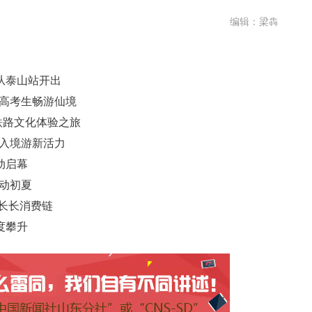
编辑：梁犇
从泰山站开出
邀高考生畅游仙境
启铁路文化体验之旅
发入境游新活力
动启幕
动初夏
”长长消费链
度攀升