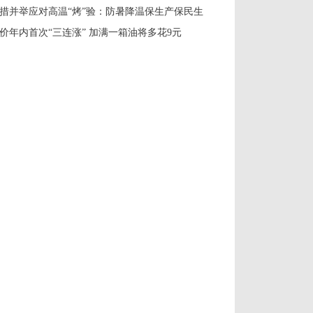
措并举应对高温“烤”验：防暑降温保生产保民生
价年内首次“三连涨” 加满一箱油将多花9元