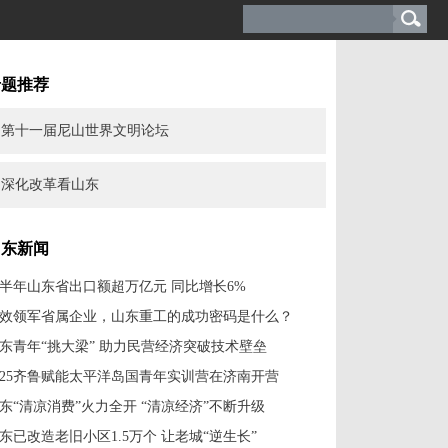
专题推荐
第十一届尼山世界文明论坛
深化改革看山东
山东新闻
半年山东省出口额超万亿元 同比增长6%
效领军省属企业，山东重工的成功密码是什么？
东青年“挑大梁” 助力民营经济突破技术壁垒
025齐鲁赋能太平洋岛国青年实训营在济南开营
东“清凉消费”火力全开 “清凉经济”不断升级
东已改造老旧小区1.5万个 让老城“逆生长”