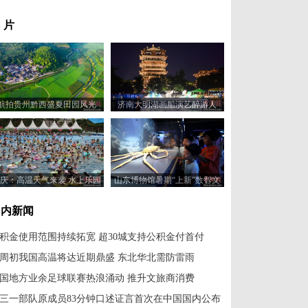
 片
航拍贵州黔西盛夏田园风光
济南大明湖画船演艺醉游人
庆：高温天气来袭 水上乐园
山东博物馆暑期“上新”数智文
成消暑纳凉好去处
化展厅
国内新闻
积金使用范围持续拓宽 超30城支持公积金付首付
周初我国高温将达近期鼎盛 东北华北需防雷雨
国地方业余足球联赛热浪涌动 推升文旅商消费
三一部队原成员83分钟口述证言首次在中国国内公布