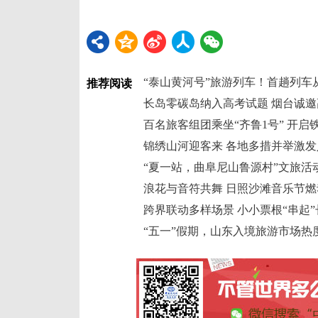
“泰山黄河号”旅游列车！首趟列车
推荐阅读
长岛零碳岛纳入高考试题 烟台诚
百名旅客组团乘坐“齐鲁1号” 开
锦绣山河迎客来 各地多措并举激
“夏一站，曲阜尼山鲁源村”文旅活
浪花与音符共舞 日照沙滩音乐节燃
跨界联动多样场景 小小票根“串起
“五一”假期，山东入境旅游市场热