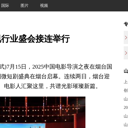
国际
图片
视频
视行业盛会接连举行
)7月15日，2025中国电影导演之夜在烟台国
中国微短剧盛典在烟台启幕。连续两日，烟台迎
上
、电影人汇聚这里，共谱光影璀璨新篇。
创
山
2
山
山