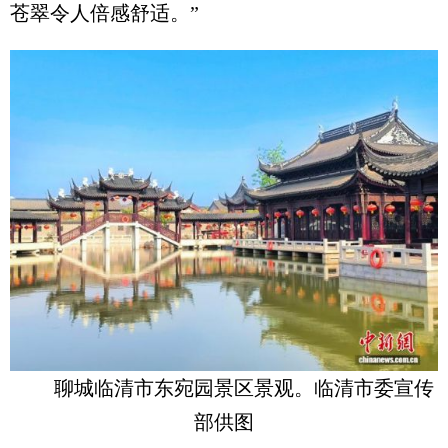
苍翠令人倍感舒适。”
聊城临清市东宛园景区景观。临清市委宣传
部供图