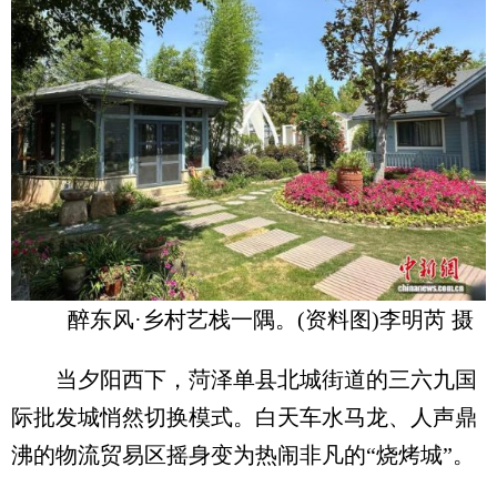
醉东风·乡村艺栈一隅。(资料图)李明芮 摄
当夕阳西下，菏泽单县北城街道的三六九国
际批发城悄然切换模式。白天车水马龙、人声鼎
沸的物流贸易区摇身变为热闹非凡的“烧烤城”。