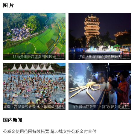
图 片
航拍贵州黔西盛夏田园风光
济南大明湖画船演艺醉游人
重庆：高温天气来袭 水上乐园成消暑纳
山东博物馆暑期“上新”数智文化展厅
凉好去处
国内新闻
公积金使用范围持续拓宽 超30城支持公积金付首付