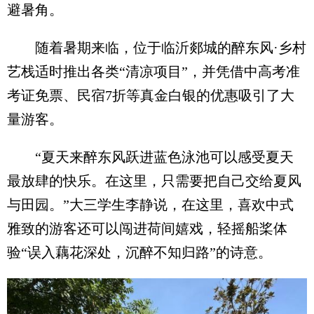
避暑角。
随着暑期来临，位于临沂郯城的醉东风·乡村
艺栈适时推出各类“清凉项目”，并凭借中高考准
考证免票、民宿7折等真金白银的优惠吸引了大
量游客。
“夏天来醉东风跃进蓝色泳池可以感受夏天
最放肆的快乐。在这里，只需要把自己交给夏风
与田园。”大三学生李静说，在这里，喜欢中式
雅致的游客还可以闯进荷间嬉戏，轻摇船桨体
验“误入藕花深处，沉醉不知归路”的诗意。