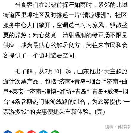
当食客们在烤架前挥汗如雨时，紧邻的北城
街道四里埠社区及时撑起一片“清凉绿洲”。社区
服务中心大门敞开，空调送出习习凉风，驱散盛
夏的燥热；精心熬煮、清甜温润的绿豆汤不限量
供应，成为最贴心的解暑良方，为往来市民和食
客提供了一个随时避暑空间。
据了解，从7月10日起，山东推出4大主题旅
游计次票产品，包括“济南+青岛+烟台”“济南+曲
阜+泰安”“济南+淄博+潍坊+青岛”“青岛+威海+烟
台”4条暑期热门旅游线路的组合，为旅客提供“一
票游多城”的实惠便捷乘车新体验。(完)
编辑：孙婷婷