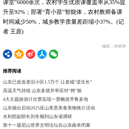
课堂”6000余次，农村学生优质课覆盖率从35%提
升至92%；部署“育小苗”智能体，农村教师备课
时间减少50%，城乡教学质量差距缩小37%。(记
者 王原)
编辑：孙婷婷
推荐阅读
山东已改造老旧小区1.5万个 让老城“逆生长”
高温天气持续 山东多措并举应对“烤”验
4大主题旅游计次票实现一票畅游齐鲁多地
山东烟台启动2025巫山美景美食美物推介活动
水利部副部长刘冬顺到山东省调研
第十一届尼山世界文明论坛在山东曲阜闭幕