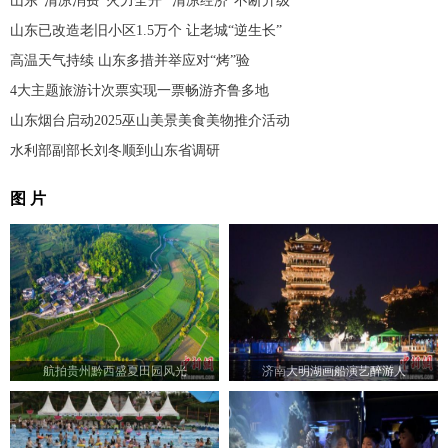
山东“清凉消费”火力全开 “清凉经济”不断升级
山东已改造老旧小区1.5万个 让老城“逆生长”
高温天气持续 山东多措并举应对“烤”验
4大主题旅游计次票实现一票畅游齐鲁多地
山东烟台启动2025巫山美景美食美物推介活动
水利部副部长刘冬顺到山东省调研
图 片
航拍贵州黔西盛夏田园风光
济南大明湖画船演艺醉游人