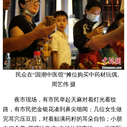
民众在“国潮中医馆”摊位购买中药材玩偶。
周艺伟 摄
夜市现场，有市民举起天麻对着灯光看纹
路，有市民把金银花凑到鼻尖细闻；几位女生做
完耳穴压豆后，对着贴满药籽的耳朵自拍；小朋