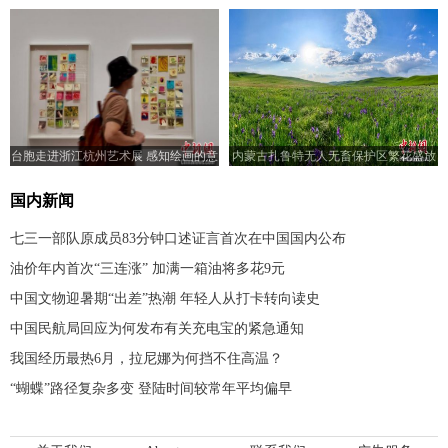
台胞走进浙江杭州艺术展 感知绘画的意
内蒙古扎鲁特无人无畜保护区繁花盛放
义
国内新闻
七三一部队原成员83分钟口述证言首次在中国国内公布
油价年内首次“三连涨” 加满一箱油将多花9元
中国文物迎暑期“出差”热潮 年轻人从打卡转向读史
中国民航局回应为何发布有关充电宝的紧急通知
我国经历最热6月，拉尼娜为何挡不住高温？
“蝴蝶”路径复杂多变 登陆时间较常年平均偏早