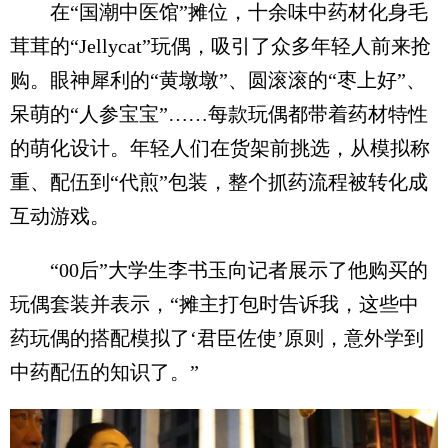
在“国潮中医馆”摊位，十余味中药材化身毛
茸茸的“Jellycat”玩偶，吸引了众多年轻人前来抢
购。眼神犀利的“黄墩墩”、圆滚滚的“枣上好”、
呆萌的“人参宝宝”……每款玩偶都带着药材特性
的萌化设计。年轻人们在货架前挑选，从模拟称
重、配伍到“代煎”包装，整个抓药流程被转化成
互动游戏。
“00后”大学生李书玉向记者展示了他购买的
玩偶套装并表示，“摊主打包时告诉我，这些中
药玩偶的搭配模拟了‘君臣佐使’原则，意外学到
中药配伍的知识了。”