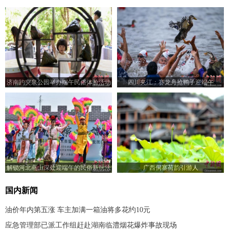
济南趵突泉公园举办端午民俗体验活动
四川夹江：赛龙舟抢鸭子迎端午
解锁河北燕山深处迎端午的民俗新玩法
广西侗寨荷韵引游人
国内新闻
油价年内第五涨 车主加满一箱油将多花约10元
应急管理部已派工作组赶赴湖南临澧烟花爆炸事故现场