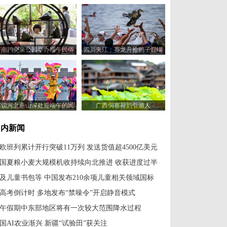
济南趵突泉公园举办端午民俗
四川夹江：赛龙舟抢鸭子迎端
体验活动
午
解锁河北燕山深处迎端午的民
广西侗寨荷韵引游人
俗新玩法
国内新闻
欧班列累计开行突破11万列 发送货值超4500亿美元
国夏粮小麦大规模机收持续向北推进 收获进度过半
及儿童书包等 中国发布210余项儿童相关领域国标
高考倒计时 多地发布“禁噪令”开启静音模式
午假期中东部地区将有一次较大范围降水过程
国AI农业渐兴 新疆“试验田”获关注