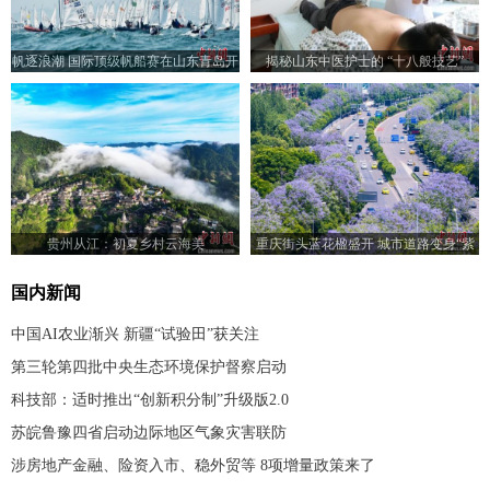
帆逐浪潮 国际顶级帆船赛在山东青岛开
揭秘山东中医护士的 “十八般技艺”
赛
贵州从江：初夏乡村云海美
重庆街头蓝花楹盛开 城市道路变身“紫
色花海”
国内新闻
中国AI农业渐兴 新疆“试验田”获关注
第三轮第四批中央生态环境保护督察启动
科技部：适时推出“创新积分制”升级版2.0
苏皖鲁豫四省启动边际地区气象灾害联防
涉房地产金融、险资入市、稳外贸等 8项增量政策来了