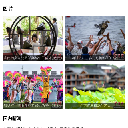
图 片
济南趵突泉公园举办端午民俗体验活动
四川夹江：赛龙舟抢鸭子迎端午
解锁河北燕山深处迎端午的民俗新玩法
广西侗寨荷韵引游人
国内新闻