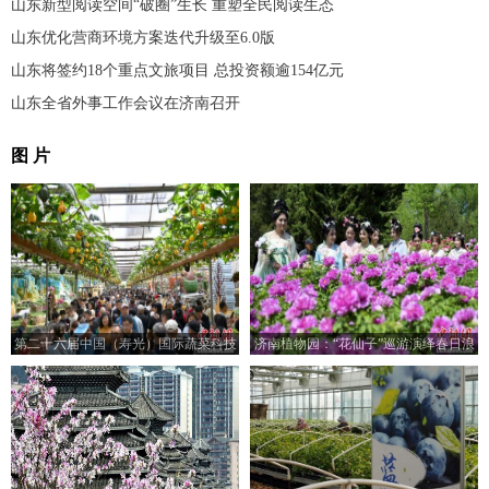
山东新型阅读空间“破圈”生长 重塑全民阅读生态
山东优化营商环境方案迭代升级至6.0版
山东将签约18个重点文旅项目 总投资额逾154亿元
山东全省外事工作会议在济南召开
图 片
第二十六届中国（寿光）国际蔬菜科技
济南植物园：“花仙子”巡游演绎春日浪
博览会开幕
漫