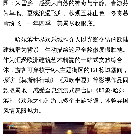
园；来雪乡，感受大自然的神奇与宁静。春游芬
芳草地、夏戏浪遏飞舟、秋观五花山色、冬赏暮
雪纷飞，一年四季，美景尽收眼底。
哈尔滨世界欢乐城推介人以光影交错的欧陆
建筑群为背景，生动描绘这座全龄微度假胜地。
作为汇聚欧洲建筑艺术精髓的一站式文旅综合
体，游客可穿梭于9大主题街区的128栋城堡间，
探访《莫斯科行动》《风吹半夏》等影视作品同
款取景地，感受全息沉浸式舞台剧《印象·哈尔
滨》《欢乐之心》游玩多个主题场馆，体验异国
风情无限魅力。