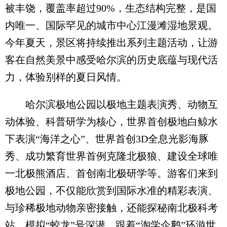
被丰饶，覆盖率超过90%，生态结构完整，是国
内唯一、国际罕见的城市中心江漫滩湿地景观。
今年夏天，景区将持续推出系列主题活动，让游
客在自然美景中感受哈尔滨的历史底蕴与现代活
力，体验别样的夏日风情。
哈尔滨极地公园以极地主题表演秀、动物互
动体验、科普研学为核心，世界首创极地白鲸水
下表演“海洋之心”、世界首创3D全息光影海豚
秀、成功繁育世界首例克隆北极狼、建设全球唯
一北极熊酒店、首创南北极研学等。游客们来到
极地公园，不仅能欣赏到国际水准的精彩表演、
与珍稀极地动物亲密接触，还能探秘南北极科考
站，模拟“蛟龙”号深潜，跟着“淘学企鹅”环游世