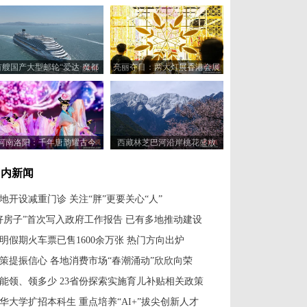
首艘国产大型邮轮“爱达·魔都
亮丽夺目：两大灯展香港会展
号”开启青岛航次
中心齐亮相
河南洛阳：千年唐韵耀古今
西藏林芝巴河沿岸桃花盛放
国内新闻
地开设减重门诊 关注“胖”更要关心“人”
好房子”首次写入政府工作报告 已有多地推动建设
明假期火车票已售1600余万张 热门方向出炉
策提振信心 各地消费市场“春潮涌动”欣欣向荣
能领、领多少 23省份探索实施育儿补贴相关政策
华大学扩招本科生 重点培养“AI+”拔尖创新人才