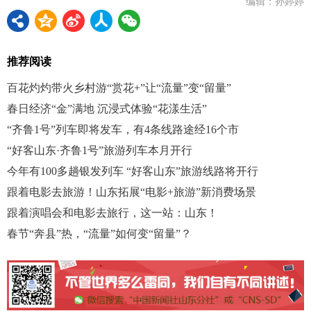
编辑：孙婷婷
推荐阅读
百花灼灼带火乡村游“赏花+”让“流量”变“留量”
春日经济“金”满地 沉浸式体验“花漾生活”
“齐鲁1号”列车即将发车，有4条线路途经16个市
“好客山东·齐鲁1号”旅游列车本月开行
今年有100多趟银发列车 “好客山东”旅游线路将开行
跟着电影去旅游！山东拓展“电影+旅游”新消费场景
跟着演唱会和电影去旅行，这一站：山东！
春节“奔县”热，“流量”如何变“留量”？