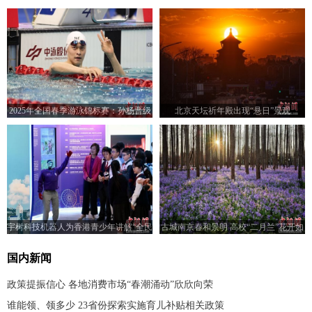
2025年全国春季游泳锦标赛：孙杨晋级
北京天坛祈年殿出现“悬日”景观
男子400米自由泳决赛
宇树科技机器人为香港青少年讲解“全民
古城南京春和景明 高校“二月兰”花开如
国家安全教育日”展览
海
国内新闻
政策提振信心 各地消费市场“春潮涌动”欣欣向荣
谁能领、领多少 23省份探索实施育儿补贴相关政策