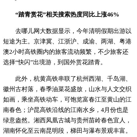
“踏青赏花”相关搜索热度同比上涨46%
去哪儿网大数据显示，今年清明假期出游以
短途为主。京津冀、江浙沪、成渝、两湖、粤港
澳2小时高铁圈内的旅客流动频繁，不少旅客还
选择“快闪”出境游，到国外赏花踏青。
此外，杭黄高铁串联了杭州西湖、千岛湖、
徽州古村落，春季油菜花盛放，山水与人文交织
如画，乘坐高铁动车，可饱览富春江至黄山的江
南春色；沪昆高铁沿线的江南水乡，4月份也是
绿意盎然。湘西凤凰古城与贵州苗岭春色宜人，
湖南怀化至云南昆明段，梯田与瀑布景观丰富。