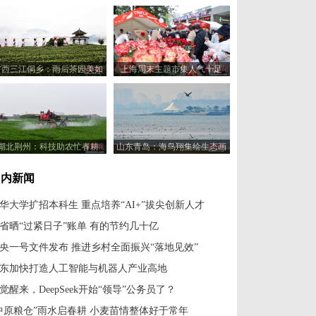
广西三江侗乡：雨后茶园美如
上海周末主题市集人气十足
画
湖北荆州：科技助农忙春耕
山东青岛：海鸟翔集绘生态画
卷
国内新闻
华大学扩招本科生 重点培养“AI+”拔尖创新人才
省晒“过紧日子”账单 有的节约几十亿
央一号文件发布 推进乡村全面振兴“落地见效”
东加快打造人工智能与机器人产业高地
觉醒来，DeepSeek开始“领导”公务员了？
中原粮仓”雨水启春耕 小麦苗情整体好于常年