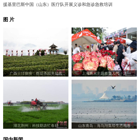
援基里巴斯中国（山东）医疗队开展义诊和急诊急救培训
图 片
广西三江侗乡：雨后茶园美如画
上海周末主题市集人气十足
湖北荆州：科技助农忙春耕
山东青岛：海鸟翔集绘生态画卷
国内新闻