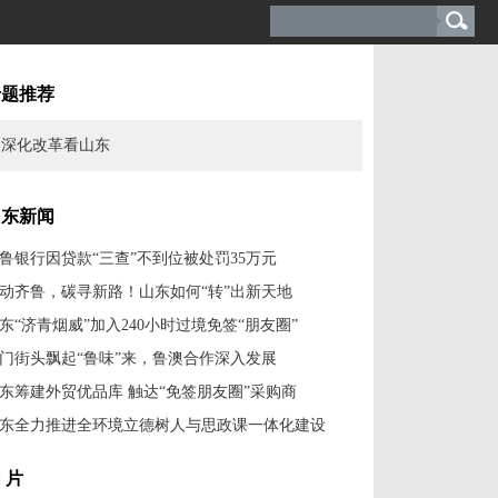
专题推荐
深化改革看山东
山东新闻
鲁银行因贷款“三查”不到位被处罚35万元
动齐鲁，碳寻新路！山东如何“转”出新天地
东“济青烟威”加入240小时过境免签“朋友圈”
门街头飘起“鲁味”来，鲁澳合作深入发展
东筹建外贸优品库 触达“免签朋友圈”采购商
东全力推进全环境立德树人与思政课一体化建设
 片