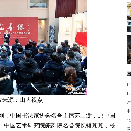
1
1
片来源：山大视点
时
中
，中国书法家协会名誉主席苏士澍，原中国
北
，中国艺术研究院篆刻院名誉院长骆芃芃，校
高