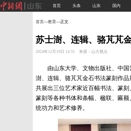
首页
头条
山东
国内
首页
—
教育
—正文
苏士澍、连辑、骆芃芃
2024年12月19日 14:55 来源：山大视点
由山东大学、文物出版社、中国艺
澍、连辑、骆芃芃金石书法篆刻作品展
共展出三位艺术家近百幅书法、篆刻
篆刻等各种书体和条幅、楹联、匾额
统功力和艺术修养。