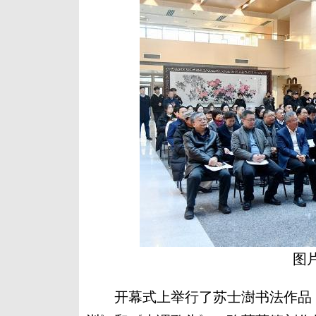
图
开幕式上举行了苏士澍书法作品《