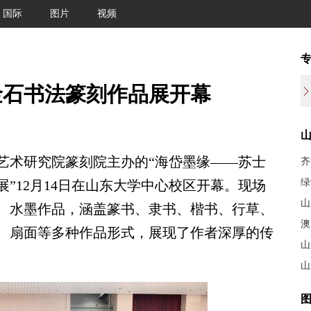
国际
图片
视频
金石书法篆刻作品展开幕
术研究院篆刻院主办的“海岱墨缘——苏士
齐
绿
”12月14日在山东大学中心校区开幕。现场
山
、水墨作品，涵盖篆书、隶书、楷书、行草、
澳
、扇面等多种作品形式，展现了作者深厚的传
山
山
图