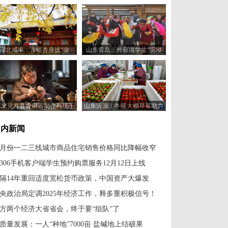
湖北咸丰：古银杏身披“金
山东青岛：外籍留学生“沉浸
甲”引客来
式”体验中国乡村之美
河北灵寿县青铜器制作再现千
山东沂源：冬暖大棚草莓助力
年匠心技艺
农民增收
国内新闻
1月份一二三线城市商品住宅销售价格同比降幅收窄
2306手机客户端学生预约购票服务12月12日上线
隔14年重回适度宽松货币政策，中国资产大爆发
央政治局定调2025年经济工作，释多重积极信号！
方两个经济大省省会，终于要“组队”了
质量发展：一人“种地”7000亩 盐碱地上结硕果