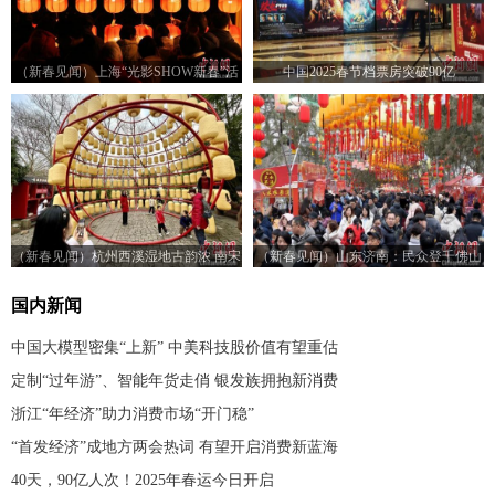
（新春见闻）上海“光影SHOW新春”活
中国2025春节档票房突破90亿
动吸引市民游客
（新春见闻）杭州西溪湿地古韵浓 南宋
（新春见闻）山东济南：民众登千佛山
风华点亮湿地长廊
祈福纳祥
国内新闻
中国大模型密集“上新” 中美科技股价值有望重估
定制“过年游”、智能年货走俏 银发族拥抱新消费
浙江“年经济”助力消费市场“开门稳”
“首发经济”成地方两会热词 有望开启消费新蓝海
40天，90亿人次！2025年春运今日开启