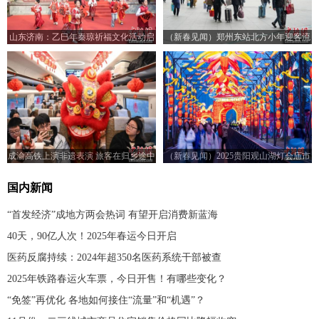
山东济南：乙巳年秦琼祈福文化活动启
（新春见闻）郑州东站北方小年迎客流
幕
高峰 预计发送旅客18万人次
成渝高铁上演非遗表演 旅客在归乡途中
（新春见闻）2025贵阳观山湖灯会庙市
感受浓浓年味
亮灯迎客
国内新闻
“首发经济”成地方两会热词 有望开启消费新蓝海
40天，90亿人次！2025年春运今日开启
医药反腐持续：2024年超350名医药系统干部被查
2025年铁路春运火车票，今日开售！有哪些变化？
“免签”再优化 各地如何接住“流量”和“机遇”？