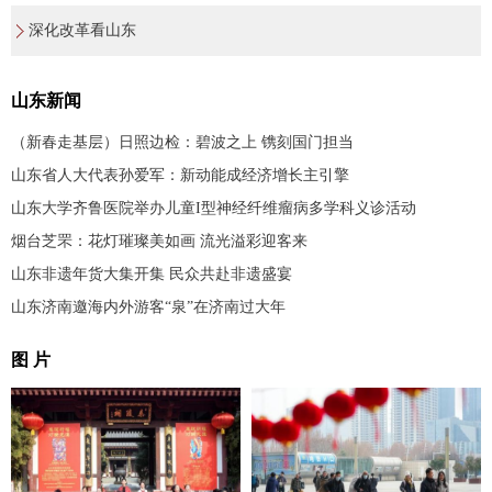
深化改革看山东
山东新闻
（新春走基层）日照边检：碧波之上 镌刻国门担当
山东省人大代表孙爱军：新动能成经济增长主引擎
山东大学齐鲁医院举办儿童I型神经纤维瘤病多学科义诊活动
烟台芝罘：花灯璀璨美如画 流光溢彩迎客来
山东非遗年货大集开集 民众共赴非遗盛宴
山东济南邀海内外游客“泉”在济南过大年
图 片