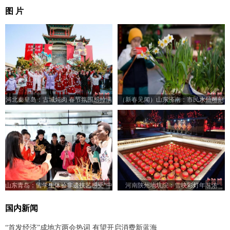
图 片
河北秦皇岛：古城炖肉 春节氛围感拉满
（新春见闻）山东济南：市民水仙雕刻
艺术作品展亮相
山东青岛：留学生体验非遗技艺感受“中
河南陕州地坑院：雪映彩灯年味浓
国年”
国内新闻
“首发经济”成地方两会热词 有望开启消费新蓝海