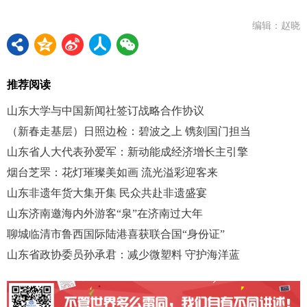
编辑：赵晓
推荐阅读
山东大学与中国新闻社签订战略合作协议
（新春走基层）日照边检：碧波之上 镌刻国门担当
山东省人大代表孙爱军：新动能成经济增长主引擎
烟台芝罘：花灯璀璨美如画 流光溢彩迎客来
山东非遗年货大集开集 民众共赴非遗盛宴
山东济南邀海内外游客“泉”在济南过大年
聊城临清市鲁西国际陆港喜获联合国“身份证”
山东省政协委员孙承君：减少微塑料 守护海洋蓝