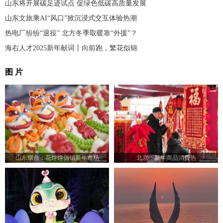
山东将开展碳足迹试点 促绿色低碳高质量发展
山东文旅乘AI“风口”掀沉浸式交互体验热潮
热电厂纷纷“退役” 北方冬季取暖靠“外援”？
海右人才2025新年献词丨向前跑，繁花似锦
图 片
山东烟台：花饽饽俏销新年市场
北京：新年商品消费热