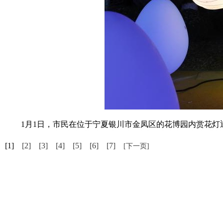
1月1日，市民在位于宁夏银川市金凤区的花博园内赏花灯迎
[1]
[2]
[3]
[4]
[5]
[6]
[7]
[下一页]