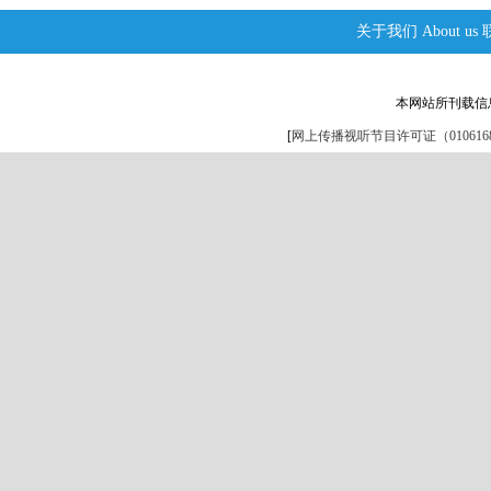
关于我们
About us
本网站所刊载信
[
网上传播视听节目许可证（0106168