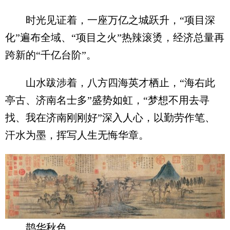
时光见证着，一座万亿之城跃升，“项目深
化”遍布全域、“项目之火”热辣滚烫，经济总量再
跨新的“千亿台阶”。
山水跋涉着，八方四海英才栖止，“海右此
亭古、济南名士多”盛势如虹，“梦想不用去寻
找、我在济南刚刚好”深入人心，以勤劳作笔、
汗水为墨，挥写人生无悔华章。
鹊华秋色