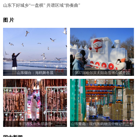
山东下好城乡“一盘棋” 共谱区域“协奏曲”
图 片
山东烟台：海鸥舞冬晨
第37届哈尔滨太阳岛雪博会试开园
冬日西安街头腊肠香
山东青岛：现代医药物流中枢让药品畅
达全省