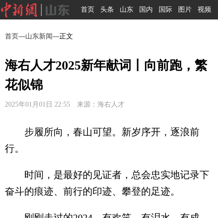
首页
头条
山东
国内
国际
图片
视频
首页
—
山东新闻
—正文
海右人才2025新年献词丨向前跑，繁
花似锦
2025年01月01日 22:55 来源：海右人才
步履所向，春山可望。新岁序开，逐浪前
行。
时间，是最好的见证者，总会忠实地记录下
奋斗的痕迹、前行的印迹、攀登的足迹。
刚刚走过的2024，有欢笑，有泪水，有成