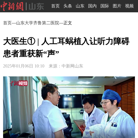
首页
头条
山东
国内
国际
图片
视频
首页
—
山东大学齐鲁第二医院
—正文
大医生① | 人工耳蜗植入让听力障碍
患者重获新“声”
2025年01月06日 10:10 来源：中新网山东