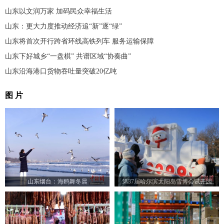
山东以文润万家 加码民众幸福生活
山东：更大力度推动经济追“新”逐“绿”
山东将首次开行跨省环线高铁列车 服务运输保障
山东下好城乡“一盘棋” 共谱区域“协奏曲”
山东沿海港口货物吞吐量突破20亿吨
图 片
山东烟台：海鸥舞冬晨
第37届哈尔滨太阳岛雪博会试开园