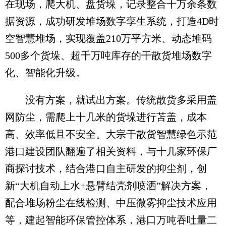
在现场，爬大机、盘货垛，记录整合十万余条数
据资源，成功研发堆场数字孪生系统，打造4D时
空智慧堆场，实现覆盖210万平方米、动态堆码
500多个货垛、超千万吨库存的干散货堆场数字
化、智能化升级。
没有方案，就试出方案。传统散货多采用盖
网防尘，需爬上十几米的货垛进行苫盖，成本
高、效率低且不安全。大宗干散货智慧绿色示范
港口建设团队翻遍了相关资料，与十几家环保厂
商探讨技术，结合港口自主研发的抑尘剂，创
新“大机自动上水+悬臂结壳剂喷洒”解决方案，
配合堆场粉尘在线检测、中压微雾抑尘技术应用
等，建起智能环保管控体系，港口万吨吞吐量二