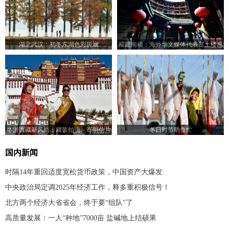
湖北武汉：初冬东湖色彩斑斓
福建南靖：海外华文媒体代表逛土楼感
受“世遗”文化
冬游西藏新风尚：藏装拍照、寄明信片
冬日时节晒鱼忙
成热门
国内新闻
时隔14年重回适度宽松货币政策，中国资产大爆发
中央政治局定调2025年经济工作，释多重积极信号！
北方两个经济大省省会，终于要“组队”了
高质量发展：一人“种地”7000亩 盐碱地上结硕果