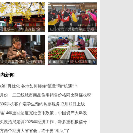
湖北咸丰：古银杏身披“金
山东青岛：外籍留学生“沉浸
甲”引客来
式”体验中国乡村之美
河北灵寿县青铜器制作再现千
山东沂源：冬暖大棚草莓助力
年匠心技艺
农民增收
国内新闻
免签”再优化 各地如何接住“流量”和“机遇”？
1月份一二三线城市商品住宅销售价格同比降幅收窄
2306手机客户端学生预约购票服务12月12日上线
隔14年重回适度宽松货币政策，中国资产大爆发
央政治局定调2025年经济工作，释多重积极信号！
方两个经济大省省会，终于要“组队”了