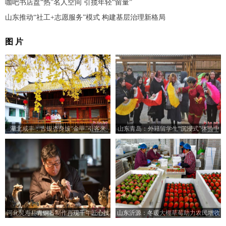
咖吧书店盘“热”名人空间 引揽年轻“留量”
山东推动“社工+志愿服务”模式 构建基层治理新格局
图 片
湖北咸丰：古银杏身披“金甲”引客来
山东青岛：外籍留学生“沉浸式”体验中
国乡村之美
河北灵寿县青铜器制作再现千年匠心技
山东沂源：冬暖大棚草莓助力农民增收
艺