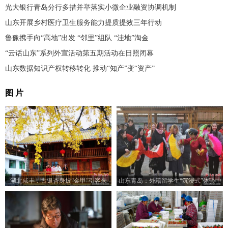
光大银行青岛分行多措并举落实小微企业融资协调机制
山东开展乡村医疗卫生服务能力提质提效三年行动
鲁豫携手向“高地”出发 “邻里”组队 “洼地”淘金
“云话山东”系列外宣活动第五期活动在日照闭幕
山东数据知识产权转移转化 推动“知产”变“资产”
图 片
湖北咸丰：古银杏身披“金甲”引客来
山东青岛：外籍留学生“沉浸式”体验中
国乡村之美